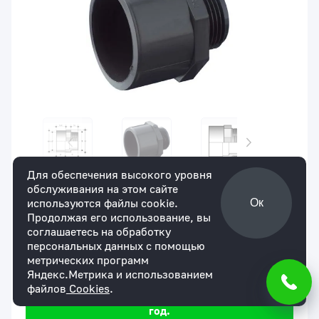
Для обеспечения высокого уровня
обслуживания на этом сайте
Артикул:
KIFV110090300
В наличии
используются файлы cookie.
Ок
Двойной муфтовый адаптер с НР ПВХ
Продолжая его использование, вы
FIP 110x90x3
соглашаетесь на обработку
для юр. лиц
для физ. лиц
персональных данных с помощью
1316 ₽
По запросу
метрических программ
Яндекс.Метрика и использованием
Мы уверены в надежности нашей продукции.
файлов
Cookies
.
На все товары действует гарантия сроком 1
год.